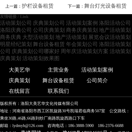
护栏设备租赁
舞台灯光设备租赁
上一篇：
下一篇：
友情链接 / Link
活动策划公司
庆典策划公司
活动策划案例
洛阳活动公司
洛阳庆典公司
公司庆典策划
商务庆典策划
地产活动策划
商务庆典
大型活动策划
地产活动策划
展览会议活动策划
明星经纪策划
舞台设备租赁
年会策划公司
洛阳活动策划
公司
庆典策划公司哪家好
周年庆活动策划方案
活动策划
庆典策划
活动策划效果图
大美艺华
主营业务
活动策划案例
庆典策划
舞台设备租赁
公司简介
在线留言
联系我们
版权所有：洛阳大美艺华文化传媒有限公司
地址：河南省洛阳市西工区凯旋路30号凯瑞君临商务507室 公交路线：
乘坐30路;46路;66路到纱厂南路凯旋西路口下车
邮箱：lydmyh@126.com 咨询电话：186-3888-5900 186-2376-6688