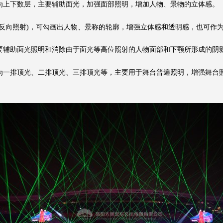
上下数层，主要辅助面光，加强面部照明，增加人物、景物的立体感。
向照射)，可勾画出人物、景称的轮廓，增强立体感和透明感，也可作
辅助面光照明和消除由于面光等高位照射的人物面部和下颚所形成的阴
一排顶光、二排顶光、三排顶光等，主要用于舞台普遍照明，增强舞台照