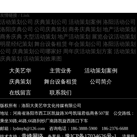
友情链接 / Link
活动策划公司
庆典策划公司
活动策划案例
洛阳活动公司
洛阳庆典公司
公司庆典策划
商务庆典策划
地产活动策划
商务庆典
大型活动策划
地产活动策划
展览会议活动策划
明星经纪策划
舞台设备租赁
年会策划公司
洛阳活动策划
公司
庆典策划公司哪家好
周年庆活动策划方案
活动策划
庆典策划
活动策划效果图
大美艺华
主营业务
活动策划案例
庆典策划
舞台设备租赁
公司简介
在线留言
联系我们
版权所有：洛阳大美艺华文化传媒有限公司
地址：河南省洛阳市西工区凯旋路30号凯瑞君临商务507室 公交路线：
乘坐30路;46路;66路到纱厂南路凯旋西路口下车
邮箱：lydmyh@126.com 咨询电话：186-3888-5900 186-2376-6688
青峰网络
豫ICP备17034626号-1
技术支持：
备案号：
流量统