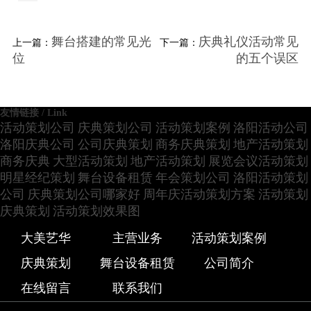
舞台搭建的常见光
庆典礼仪活动常见
上一篇：
下一篇：
位
的五个误区
友情链接 / Link
活动策划公司
庆典策划公司
活动策划案例
洛阳活动公司
洛阳庆典公司
公司庆典策划
商务庆典策划
地产活动策划
商务庆典
大型活动策划
地产活动策划
展览会议活动策划
明星经纪策划
舞台设备租赁
年会策划公司
洛阳活动策划
公司
庆典策划公司哪家好
周年庆活动策划方案
活动策划
庆典策划
活动策划效果图
大美艺华
主营业务
活动策划案例
庆典策划
舞台设备租赁
公司简介
在线留言
联系我们