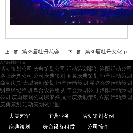
第35届牡丹花会
第30届牡丹文化节
上一篇：
下一篇：
友情链接 / Link
活动策划公司
庆典策划公司
活动策划案例
洛阳活动公司
洛阳庆典公司
公司庆典策划
商务庆典策划
地产活动策划
商务庆典
大型活动策划
地产活动策划
展览会议活动策划
明星经纪策划
舞台设备租赁
年会策划公司
洛阳活动策划
公司
庆典策划公司哪家好
周年庆活动策划方案
活动策划
庆典策划
活动策划效果图
大美艺华
主营业务
活动策划案例
庆典策划
舞台设备租赁
公司简介