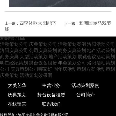
四季沐歌太阳能下
五洲国际马戏节
上一篇：
下一篇：
线
友情链接 / Link
活动策划公司
庆典策划公司
活动策划案例
洛阳活动公司
洛阳庆典公司
公司庆典策划
商务庆典策划
地产活动策划
商务庆典
大型活动策划
地产活动策划
展览会议活动策划
明星经纪策划
舞台设备租赁
年会策划公司
洛阳活动策划
公司
庆典策划公司哪家好
周年庆活动策划方案
活动策划
庆典策划
活动策划效果图
大美艺华
主营业务
活动策划案例
庆典策划
舞台设备租赁
公司简介
在线留言
联系我们
版权所有：洛阳大美艺华文化传媒有限公司