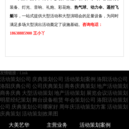
装备、灯光、音响、礼炮、彩花炮、
热气球、动力伞、遥控飞
艇
等，一站式提供大型活动和大型演唱会的足量设备，为同时
满足多场大型演出活动奠定了设施基础。
咨询电话：
18638885900 王小丫
友情链接 / Link
活动策划公司
庆典策划公司
活动策划案例
洛阳活动公司
洛阳庆典公司
公司庆典策划
商务庆典策划
地产活动策划
商务庆典
大型活动策划
地产活动策划
展览会议活动策划
明星经纪策划
舞台设备租赁
年会策划公司
洛阳活动策划
公司
庆典策划公司哪家好
周年庆活动策划方案
活动策划
庆典策划
活动策划效果图
大美艺华
主营业务
活动策划案例