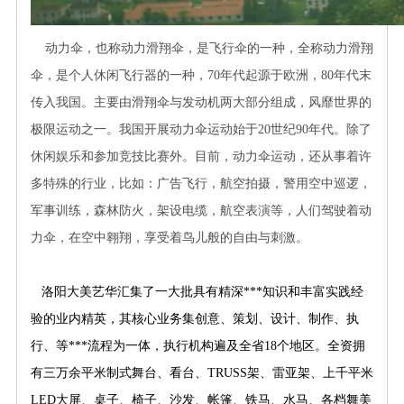
动力伞，也称动力滑翔伞，是飞行伞的一种，全称动力滑翔
伞，是个人休闲飞行器的一种，70年代起源于欧洲，80年代末
传入我国。主要由滑翔伞与发动机两大部分组成，风靡世界的
极限运动之一。我国开展动力伞运动始于20世纪90年代。除了
休闲娱乐和参加竞技比赛外。目前，动力伞运动，还从事着许
多特殊的行业，比如：广告飞行，航空拍摄，警用空中巡逻，
军事训练，森林防火，架设电缆，航空表演等，人们驾驶着动
力伞，在空中翱翔，享受着鸟儿般的自由与刺激。
洛阳大美艺华汇集了一大批具有精深***知识和丰富实践经
验的业内精英，其核心业务集创意、策划、设计、制作、执
行、等***流程为一体，执行机构遍及全省18个地区。全资拥
有三万余平米制式舞台、看台、TRUSS架、雷亚架、上千平米
LED大屏、桌子、椅子、沙发、帐篷、铁马、水马、各档舞美