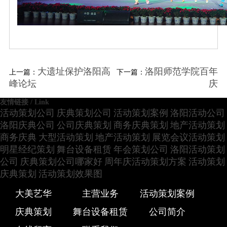
大遗址保护洛阳高
洛阳师范学院百年
上一篇：
下一篇：
峰论坛
庆
友情链接 / Link
活动策划公司
庆典策划公司
活动策划案例
洛阳活动公司
洛阳庆典公司
公司庆典策划
商务庆典策划
地产活动策划
商务庆典
大型活动策划
地产活动策划
展览会议活动策划
明星经纪策划
舞台设备租赁
年会策划公司
洛阳活动策划
公司
庆典策划公司哪家好
周年庆活动策划方案
活动策划
庆典策划
活动策划效果图
大美艺华
主营业务
活动策划案例
庆典策划
舞台设备租赁
公司简介