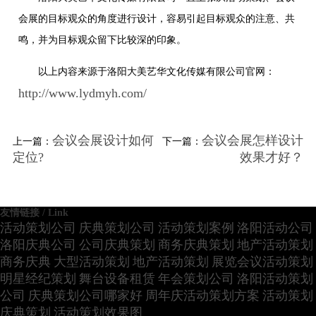
会展的目标观众的角度进行设计，容易引起目标观众的注意、共
鸣，并为目标观众留下比较深的印象。
以上内容来源于洛阳大美艺华文化传媒有限公司官网：
http://www.lydmyh.com/
会议会展设计如何
会议会展怎样设计
上一篇：
下一篇：
定位?
效果才好？
友情链接 / Link
活动策划公司
庆典策划公司
活动策划案例
洛阳活动公司
洛阳庆典公司
公司庆典策划
商务庆典策划
地产活动策划
商务庆典
大型活动策划
地产活动策划
展览会议活动策划
明星经纪策划
舞台设备租赁
年会策划公司
洛阳活动策划
公司
庆典策划公司哪家好
周年庆活动策划方案
活动策划
庆典策划
活动策划效果图