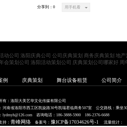
分享到：
0
用手机看
活动公司
洛阳庆典公司
公司庆典策划
商务庆典策划
地产
年会策划公司
洛阳活动策划公司
庆典策划公司哪家好
周
案例
庆典策划
舞台设备租赁
公司简介
所有：洛阳大美艺华文化传媒有限公司
：河南省洛阳市西工区凯旋路30号凯瑞君临商务507室 公交路线：乘坐30
lydmyh@126.com 咨询电话：186-3888-5900 186-2376-6688
青峰网络
豫ICP备17034626号-1
支持：
备案号：
流量统计：