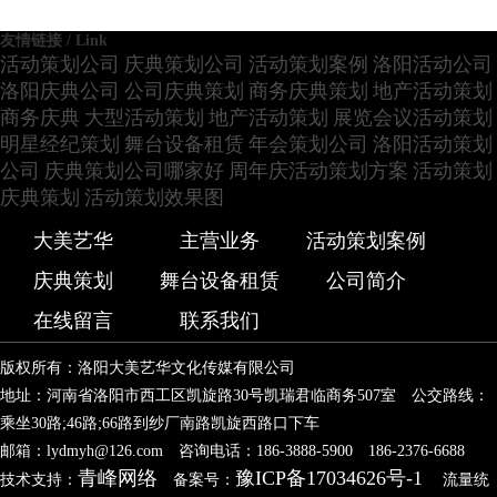
友情链接 / Link
活动策划公司
庆典策划公司
活动策划案例
洛阳活动公司
洛阳庆典公司
公司庆典策划
商务庆典策划
地产活动策划
商务庆典
大型活动策划
地产活动策划
展览会议活动策划
明星经纪策划
舞台设备租赁
年会策划公司
洛阳活动策划
公司
庆典策划公司哪家好
周年庆活动策划方案
活动策划
庆典策划
活动策划效果图
大美艺华
主营业务
活动策划案例
庆典策划
舞台设备租赁
公司简介
在线留言
联系我们
版权所有：洛阳大美艺华文化传媒有限公司
地址：河南省洛阳市西工区凯旋路30号凯瑞君临商务507室 公交路线：
乘坐30路;46路;66路到纱厂南路凯旋西路口下车
邮箱：lydmyh@126.com 咨询电话：186-3888-5900 186-2376-6688
青峰网络
豫ICP备17034626号-1
技术支持：
备案号：
流量统